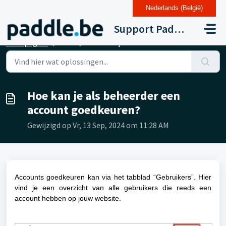
Nederlands (België)
Doorgaan naar hoofdinhoud
Support Paddle Drupal 11
Startpagina
...
Hoe kan je als beheerder een account goedkeuren?
Hoe kan je als beheerder een
account goedkeuren?
Gewijzigd op Vr, 13 Sep, 2024 om 11:28 AM
Accounts goedkeuren kan via het tabblad “Gebruikers”. Hier
vind je een overzicht van alle gebruikers die reeds een
account hebben op jouw website.