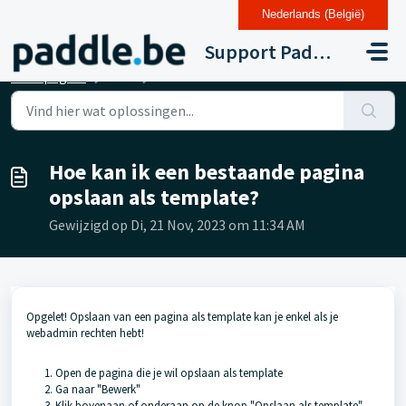
Nederlands (België)
Doorgaan naar hoofdinhoud
Support Paddle Drupal 11
Startpagina
...
Hoe kan ik een bestaande pagina opslaan als template?
Hoe kan ik een bestaande pagina
opslaan als template?
Gewijzigd op Di, 21 Nov, 2023 om 11:34 AM
Opgelet! Opslaan van een pagina als template kan je enkel als je
webadmin rechten hebt!
Open de pagina die je wil opslaan als template
Ga naar "Bewerk"
Klik bovenaan of onderaan op de knop "Opslaan als template"