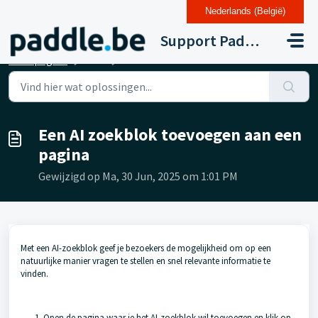
Nederlands (België)
Doorgaan naar hoofdinhoud
Support Paddle Drupal 11
Startpagina
...
Een AI zoekblok toevoegen aan een pagina
Een AI zoekblok toevoegen aan een
pagina
Gewijzigd op Ma, 30 Jun, 2025 om 1:01 PM
Met een AI-zoekblok geef je bezoekers de mogelijkheid om op een
natuurlijke manier vragen te stellen en snel relevante informatie te
vinden.
Open de pagina waar je het AI-zoekblok wil toevoegen en klik op