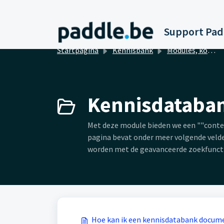
Doorgaan naar hoofdinhoud
Startpagina
Kennisbank
Modules, koppelingen en integraties
Kennisdataban
Met deze module bieden we een ""conte
pagina bevat onder meer volgende velde
worden met de geavanceerde zoekfuncti
Hoe kan ik een kennisdatabank docum