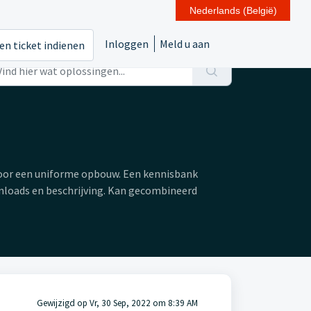
Nederlands (België)
Inloggen
Meld u aan
en ticket indienen
oor een uniforme opbouw. Een kennisbank
wnloads en beschrijving. Kan gecombineerd
Gewijzigd op Vr, 30 Sep, 2022 om 8:39 AM