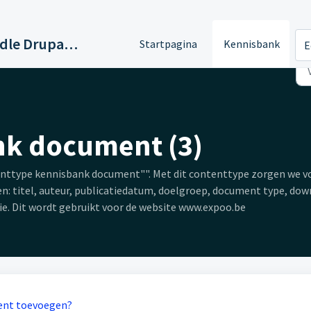
Support Paddle Drupal 11
Startpagina
Kennisbank
E
k document (3)
nttype kennisbank document"". Met dit contenttype zorgen we v
n: titel, auteur, publicatiedatum, doelgroep, document type, do
e. Dit wordt gebruikt voor de website www.expoo.be
ent toevoegen?