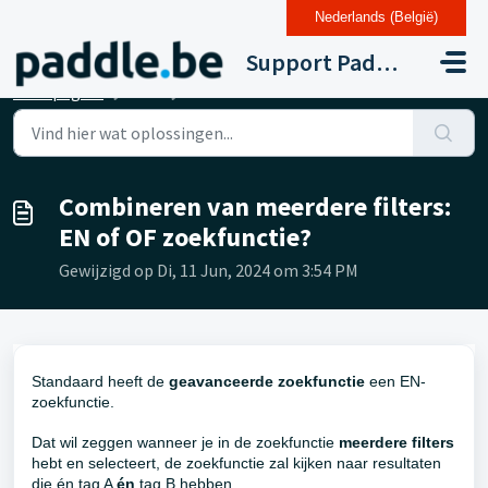
Nederlands (België)
Doorgaan naar hoofdinhoud
Support Paddle Drupal 11
Startpagina
...
Combineren van meerdere filters: EN of OF zoekfunctie?
Combineren van meerdere filters:
EN of OF zoekfunctie?
Gewijzigd op Di, 11 Jun, 2024 om 3:54 PM
Standaard heeft de
geavanceerde zoekfunctie
een EN-
zoekfunctie.
Dat wil zeggen wanneer je in de zoekfunctie
meerdere filters
hebt en selecteert, de zoekfunctie zal kijken naar resultaten
die én tag A
én
tag B hebben.