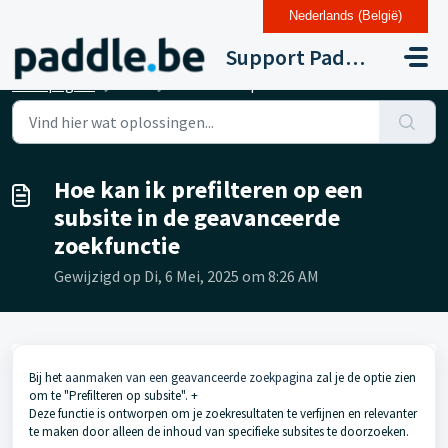
Nederlands (België)
Doorgaan naar hoofdinhoud
Support Paddle Drupal 11
Startpagina
...
Hoe kan ik prefilteren op een subsite in de geavanceerde ...
Hoe kan ik prefilteren op een
subsite in de geavanceerde
zoekfunctie
Gewijzigd op Di, 6 Mei, 2025 om 8:26 AM
Bij het
aanmaken van een geavanceerde zoekpagina
zal je de optie zien
om te "Prefilteren op subsite". +
Deze functie is ontworpen om je zoekresultaten te verfijnen en relevanter
te maken door alleen de inhoud van specifieke subsites te doorzoeken.