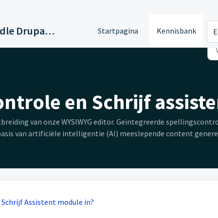
Support Paddle Drupal 11
Startpagina
Kennisbank
E
ontrole en Schrijf assiste
breiding van onze WYSIWYG editor. Geïntegreerde spellingscontrol
asis van artificiële intelligentie (AI) meeslepende content genere
n Schrijf Assistent module in?