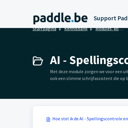
Doorgaan naar hoofdinhoud
Startpagina
Kennisbank
Modules, koppelingen en integraties
AI - Spellingsc
Met deze module zorgen we voor een uit
ook een slimme schrijfassistent die op b
Hoe stel ik de AI - Spellingscontrole e