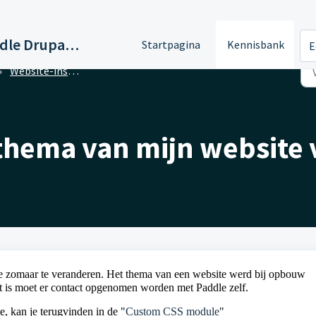
Support Paddle Drupal 11
Startpagina
Kennisbank
E
Website-instellingen
 thema van mijn website
te zomaar te veranderen. Het thema van een website werd bij opbouw
t is moet er contact opgenomen worden met Paddle zelf.
e, kan je terugvinden in de "
Custom CSS module
"