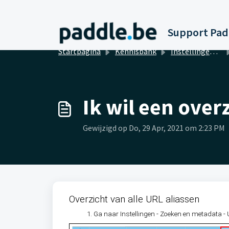
Doorgaan naar hoofdinhoud
Startpagina
Kennisbank
Instellingen van de website
Ik wil een over
Gewijzigd op Do, 29 Apr, 2021 om 2:23 PM
Overzicht van alle URL aliassen
Ga naar Instellingen - Zoeken en metadata -