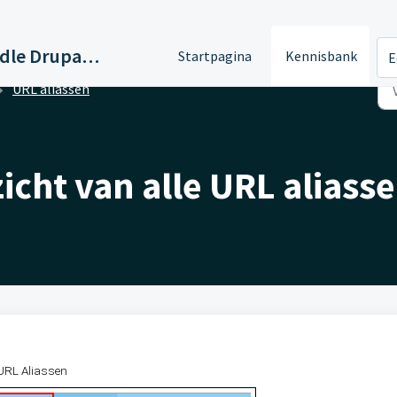
Support Paddle Drupal 11
Startpagina
Kennisbank
E
URL aliassen
zicht van alle URL aliass
 URL Aliassen