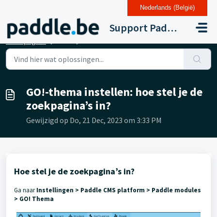
Nederlands (België)
Doorgaan naar hoofdinhoud
Support Paddle Drupal 11
Startpagina
...
GO!-thema instellen: hoe stel je de zoekpagina’s in?
GO!-thema instellen: hoe stel je de
zoekpagina’s in?
Gewijzigd op Do, 21 Dec, 2023 om 3:33 PM
Hoe stel je de zoekpagina’s in?
Ga naar
Instellingen > Paddle CMS platform > Paddle modules
> GO! Thema