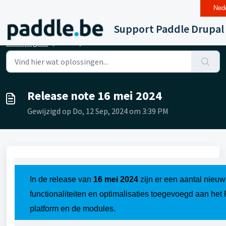
Nede
Doorgaan naar hoofdinhoud
Support Paddle Drupal
Startpagina
...
Release note 16 mei 2024
Release note 16 mei 2024
Gewijzigd op Do, 12 Sep, 2024 om 3:39 PM
In de release van
16 mei 2024
zijn er een aantal nieu
functionaliteiten en optimalisaties toegevoegd
aan het
platform en de modules.