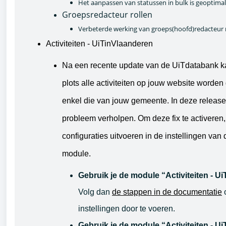
Het aanpassen van statussen in bulk is geoptimal
Groepsredacteur rollen
Verbeterde werking van groeps(hoofd)redacteur r
Activiteiten - UiTinVlaanderen
Na een recente update van de UiTdatabank k
plots alle activiteiten op jouw website worden
enkel die van jouw gemeente. In deze releas
probleem verholpen. Om deze fix te activeren
configuraties uitvoeren in de instellingen va
module.
Gebruik je de module “Activiteiten - U
Volg dan
de stappen in de documentatie
o
instellingen door te voeren.
Gebruik je de module “Activiteiten - Ui