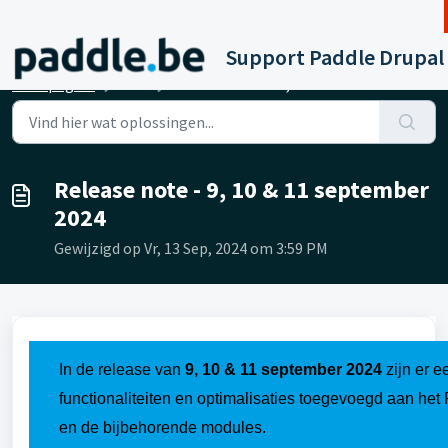
Doorgaan naar hoofdinhoud
Support Paddle Drupal
Startpagina
...
Release note - 9, 10 & 11 september 2024
Release note - 9, 10 & 11 september
2024
Gewijzigd op Vr, 13 Sep, 2024 om 3:59 PM
In de release van
9, 10 & 11 september 2024
zijn er 
functionaliteiten en optimalisaties toegevoegd
aan het
en de bijbehorende modules.