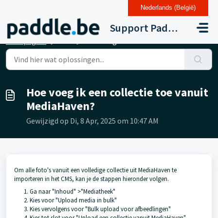
Nederlands (België)
Doorgaan naar hoofdinhoud
Support Paddle Drupal 11
Startpagina
...
Hoe voeg ik een collectie toe vanuit MediaHaven?
Hoe voeg ik een collectie toe vanuit
MediaHaven?
Gewijzigd op Di, 8 Apr, 2025 om 10:47 AM
Om alle foto's vanuit een volledige collectie uit MediaHaven te
importeren in het CMS, kan je de stappen hieronder volgen.
Ga naar "Inhoud" >"Mediatheek"
Kies voor "Upload media in bulk"
Kies vervolgens voor "Bulk upload voor afbeedlingen"
Kies tot slot voor "Upload een collectie vanuit MediaHaven"