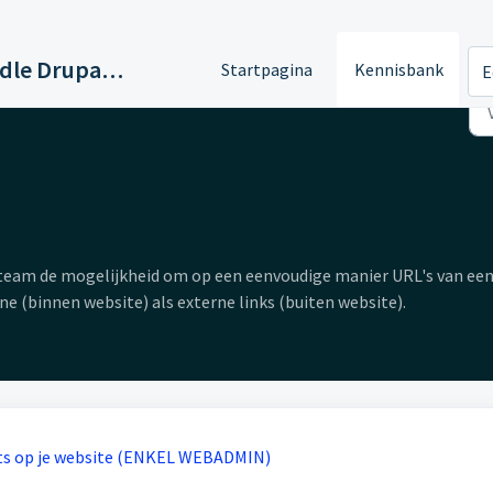
Support Paddle Drupal 11
Startpagina
Kennisbank
E
team de mogelijkheid om op een eenvoudige manier URL's van een
rne (binnen website) als externe links (buiten website).
ects op je website (ENKEL WEBADMIN)