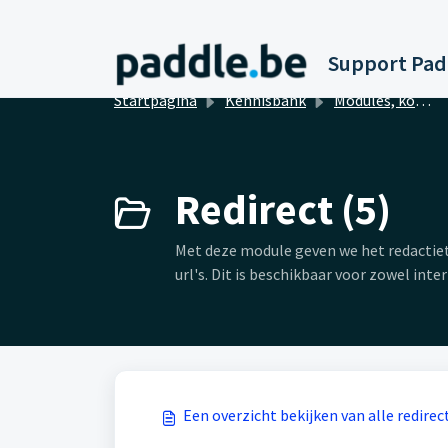
Doorgaan naar hoofdinhoud
Startpagina
Kennisbank
Modules, koppelingen en integraties
Redirect (5)
Met deze module geven we het redactie
url's. Dit is beschikbaar voor zowel inte
Een overzicht bekijken van alle redir