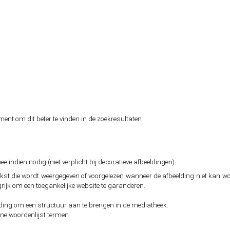
nt om dit beter te vinden in de zoekresultaten
mee indien nodig (niet verplicht bij decoratieve afbeeldingen).
 tekst die wordt weergegeven of voorgelezen wanneer de afbeelding niet kan w
grijk om een toegankelijke website te garanderen.
ing om een structuur aan te brengen in de mediatheek.
ne woordenlijst termen