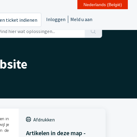
Nederlands (België)
Inloggen
Meld u aan
en ticket indienen
bsite
en in
Afdrukken
jl je
an de
Artikelen in deze map -