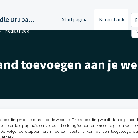
Support Paddle Drupal 11
Startpagina
Kennisbank
E
Mediatheek
nd toevoegen aan je we
fbeeldingen op te slaan op de website. Elke afbeelding wordt dan bijgehoud
op meerdere pagina’s eenzelfde afbeelding/document/video te gebruiken terwi
 De volgende stappen leren hoe een bestand kan worden toegevoegd a
diatheek