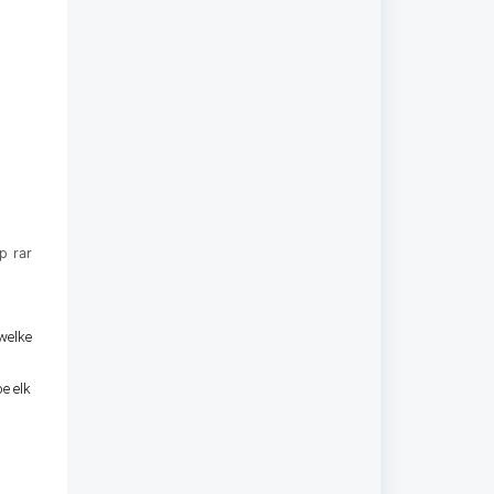
p rar
elke
e elk