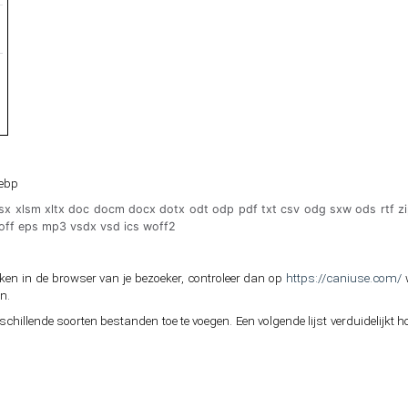
webp
lsx xlsm xltx doc docm docx dotx odt odp pdf txt csv odg sxw ods rtf zi
woff eps mp3 vsdx vsd ics woff2
ken in de browser van je bezoeker, controleer dan op
https://caniuse.com/
w
n.
hillende soorten bestanden toe te voegen. Een volgende lijst verduidelijkt ho