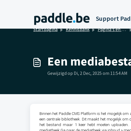
Doorgaan naar hoofdinhoud
Startpagina
Kennisbank
Pagina's en pagina's bewerken (Inhoud)
Een mediabesta
Gewijzigd op Di, 2 Dec, 2025 om 11:54 AM
Binnen het Paddle CMS Platform is het mogelijk om a
een centrale bibliotheek. Dit maakt het mogelijk om 
het bestand maar 1 keer hebt moeten uploaden..
mediatheek:Ga naar de mediatheek via inhoud > me