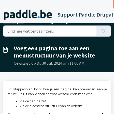
Doorgaan naar hoofdinhoud
Support Paddle Drupal
Startpagina
...
Voeg een pagina toe aan een menustructuur van je website
Voeg een pagina toe aan een
menustructuur van je website
Gewijzigd op Di, 30 Jul, 2024 om 11:06 AM
Dit stappenplan toont hoe je een pagina kan toevoegen aan je
structuur. Dit kan je doen op twee verschillende manieren:
Via de pagina zelf
Via de algemene structuur van de website