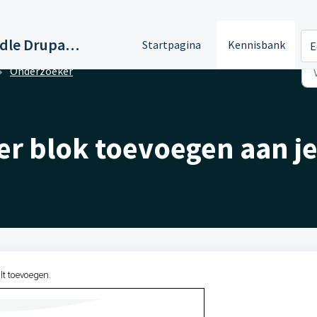
Support Paddle Drupal 11
Startpagina
Kennisbank
E
Onderzoeker
r blok toevoegen aan je
t toevoegen.