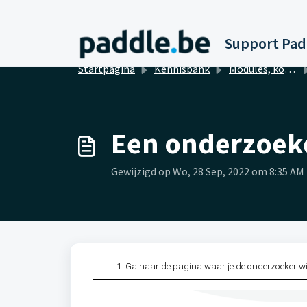
Doorgaan naar hoofdinhoud
Startpagina
Kennisbank
Modules, koppelingen en integraties
Een onderzoeke
Gewijzigd op Wo, 28 Sep, 2022 om 8:35 AM
Ga naar de pagina waar je de onderzoeker wil