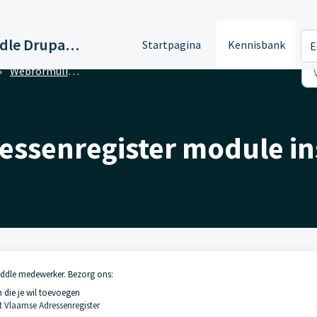
Support Paddle Drupal 11
Startpagina
Kennisbank
E
Webformulier - Koppeling met Vlaams Adressenregister
essenregister module in
addle medewerker. Bezorg ons:
die je wil toevoegen
t Vlaamse Adressenregister