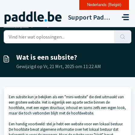
Nederlands (België)
Doorgaan naar hoofdinhoud
Support Paddle Drupal 11
Startpagina
...
Wat is een subsite?
Wat is een subsite?
Gewijzigd op Vr, 21 Mrt, 2025 om 11:22 AM
Een subsite kun je bekijken als een "mini-website" die deel uitmaakt van
een grotere website. Het is eigenlijk een aparte sectie binnen de
hoofdsite, met een eigen structuur, inhoud en soms zelfs een eigen look,
maar die toch verbonden blijft met de hoofdwebsite.
Een handig voorbeeld: stel je hebt een website voor een lokaal bestuur.
De hoofdsite bevat algemene informatie over het lokaal bestuur dat
belangrijk is voor de inwoners. Maar de subsite voor "Visit" bevat