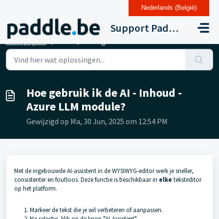
Nederlands (België)
Doorgaan naar hoofdinhoud
Support Paddle Drupal 11
Startpagina
...
Hoe gebruik ik de AI - Inhoud - Azure LLM module?
Hoe gebruik ik de AI - Inhoud -
Azure LLM module?
Gewijzigd op Ma, 30 Jun, 2025 om 12:54 PM
Met de ingebouwde AI-assistent in de WYSIWYG-editor werk je sneller,
consistenter en foutloos. Deze functie is beschikbaar in
elke
teksteditor
op het platform.
Markeer de tekst die je wil verbeteren of aanpassen.
Na selectie, klik op de knop "AI-Assistent"