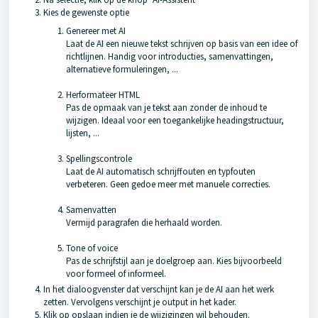
Kies de gewenste optie
Genereer met AI
Laat de AI een nieuwe tekst schrijven op basis van een idee of
richtlijnen. Handig voor introducties, samenvattingen,
alternatieve formuleringen, ...
Herformateer HTML
Pas de opmaak van je tekst aan zonder de inhoud te
wijzigen. Ideaal voor een toegankelijke headingstructuur,
lijsten, ...
Spellingscontrole
Laat de AI automatisch schrijffouten en typfouten
verbeteren. Geen gedoe meer met manuele correcties.
Samenvatten
Vermijd paragrafen die herhaald worden.
Tone of voice
Pas de schrijfstijl aan je doelgroep aan. Kies bijvoorbeeld
voor formeel of informeel.
In het dialoogvenster dat verschijnt kan je de AI aan het werk
zetten. Vervolgens verschijnt je output in het kader.
Klik op opslaan indien je de wijzigingen wil behouden.