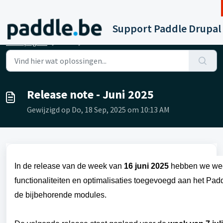
Doorgaan naar hoofdinhoud
Support Paddle Drupal
Startpagina
...
Release note - Juni 2025
Release note - Juni 2025
Gewijzigd op Do, 18 Sep, 2025 om 10:13 AM
In de release van
de week van
16 juni
2025
hebben we wee
functionaliteiten en optimalisaties toegevoegd
aan het Pad
de bijbehorende
modules.