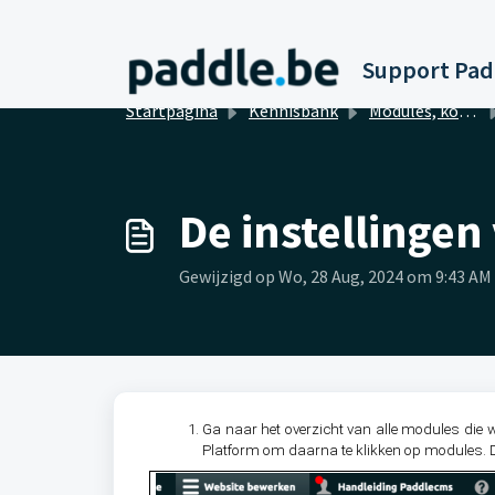
Doorgaan naar hoofdinhoud
Startpagina
Kennisbank
Modules, koppelingen en integraties
De instellingen
Gewijzigd op Wo, 28 Aug, 2024 om 9:43 AM
Ga naar het overzicht van alle modules die 
Platform om daarna te klikken op modules. Di