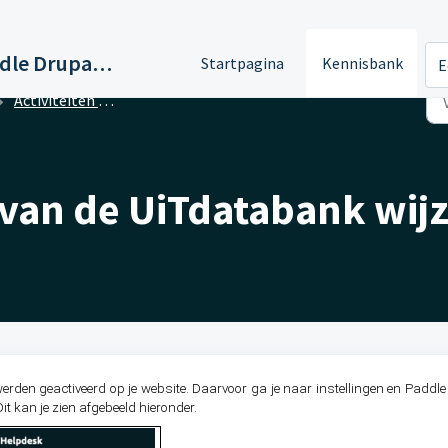
Support Paddle Drupal 11
Startpagina
Kennisbank
E
Activiteiten - UiTinVlaanderen
 van de UiTdatabank wij
werden geactiveerd op je website. Daarvoor ga je naar instellingen en Paddl
t kan je zien afgebeeld hieronder.