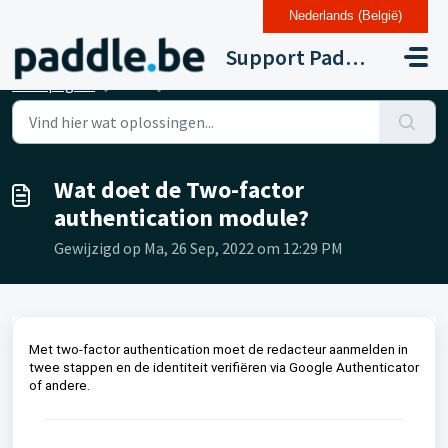
Nederlands (België)
Doorgaan naar hoofdinhoud
Support Paddle Drupal 11
Startpagina
...
Wat doet de Two-factor authentication module?
Wat doet de Two-factor
authentication module?
Gewijzigd op Ma, 26 Sep, 2022 om 12:29 PM
Met two-factor authentication moet de redacteur aanmelden in
twee stappen en de identiteit verifiëren via Google Authenticator
of andere.