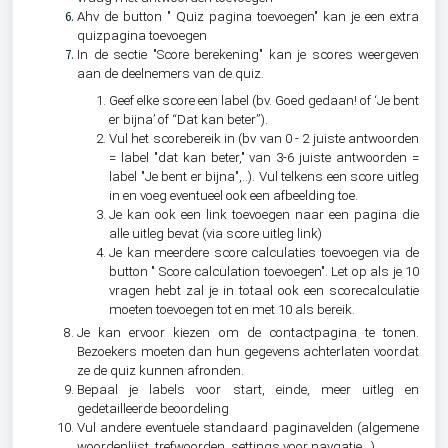
Ahv de button " Quiz pagina toevoegen" kan je een extra
quizpagina toevoegen
In de sectie "Score berekening" kan je scores weergeven
aan de deelnemers van de quiz.
Geef elke score een label (bv. Goed gedaan! of ‘Je bent
er bijna’ of “Dat kan beter”).
Vul het scorebereik in (bv van 0 - 2 juiste antwoorden
= label "dat kan beter," van 3-6 juiste antwoorden =
label "Je bent er bijna",..). Vul telkens een score uitleg
in en voeg eventueel ook een afbeelding toe.
Je kan ook een link toevoegen naar een pagina die
alle uitleg bevat (via score uitleg link)
Je kan meerdere score calculaties toevoegen via de
button " Score calculation toevoegen".
Let op als je 10
vragen hebt zal je in totaal ook een scorecalculatie
moeten toevoegen tot en met 10 als bereik.
Je kan ervoor kiezen om de contactpagina te tonen.
Bezoekers moeten dan hun gegevens achterlaten voordat
ze de quiz kunnen afronden.
Bepaal je labels voor start, einde, meer uitleg en
gedetailleerde beoordeling
Vul andere eventuele standaard paginavelden (algemene
woordenlijst, trefwoorden, settings voor navgatie,..)