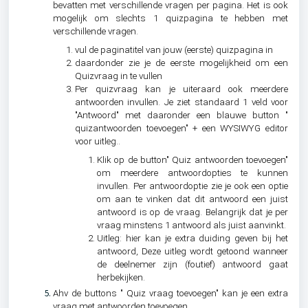
bevatten met verschillende vragen per pagina. Het is ook
mogelijk om slechts 1 quizpagina te hebben met
verschillende vragen.
vul de paginatitel van jouw (eerste) quizpagina in
daardonder zie je de eerste mogelijkheid om een
Quizvraag in te vullen
Per quizvraag kan je uiteraard ook meerdere
antwoorden invullen. Je ziet standaard 1 veld voor
"Antwoord" met daaronder een blauwe button "
quizantwoorden toevoegen" + een WYSIWYG editor
voor uitleg..
Klik op de button" Quiz antwoorden toevoegen"
om meerdere antwoordopties te kunnen
invullen. Per antwoordoptie zie je ook een optie
om aan te vinken dat dit antwoord een juist
antwoord is op de vraag. Belangrijk dat je per
vraag minstens 1 antwoord als juist aanvinkt.
Uitleg: hier kan je extra duiding geven bij het
antwoord,
Deze uitleg wordt getoond wanneer
de deelnemer zijn (foutief) antwoord gaat
herbekijken.
Ahv de buttons " Quiz vraag toevoegen" kan je een extra
vraag met antwoorden toevoegen