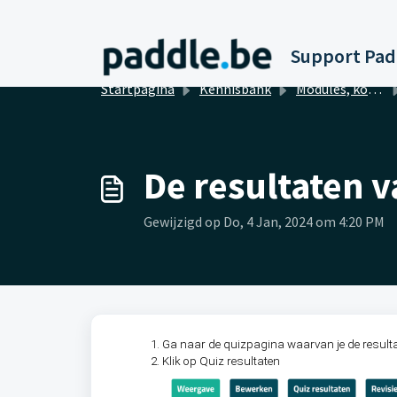
Doorgaan naar hoofdinhoud
Startpagina
Kennisbank
Modules, koppelingen en integraties
De resultaten v
Gewijzigd op Do, 4 Jan, 2024 om 4:20 PM
Ga naar de quizpagina waarvan je de resulta
Klik op Quiz resultaten