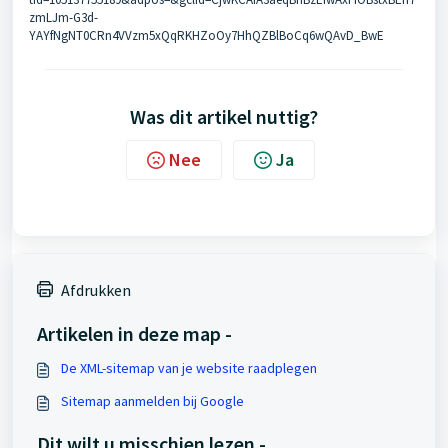
zmLJm-G3d-
YAYfNgNT0CRn4VVzm5xQqRKHZoOy7HhQZBlBoCq6wQAvD_BwE
Was dit artikel nuttig?
Nee
Ja
Afdrukken
Artikelen in deze map -
De XML-sitemap van je website raadplegen
Sitemap aanmelden bij Google
Dit wilt u misschien lezen -