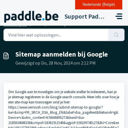
Nederlands (België)
Doorgaan naar hoofdinhoud
Support Paddle Drupal 11
Startpagina
...
Sitemap aanmelden bij Google
Sitemap aanmelden bij Google
Gewijzigd op Do, 28 Nov, 2024 om 2:12 PM
Om Google aan te moedigen om je website sneller te indexeren, kan je
je sitemap registreren in de Google search console. Meer info over hoe je
een site-map kan toevoegen vind je hier:
https://www.semrush.com/blog/submit-sitemap-to-google/?
kw=&cmp=FR_SRCH_DSA_Blog_EN&label=dsa_pagefeed&Network=g&
Device=c&utm_content=676606895273&kwid=dsa-
2185834088336&cmpid=18361911540&agpid=158109740127&BU=Core&ex
tid=105137755189&adpos=&gclid=CjwKCAiA3aeqBhBzEiwAxFiOBstxBEn7