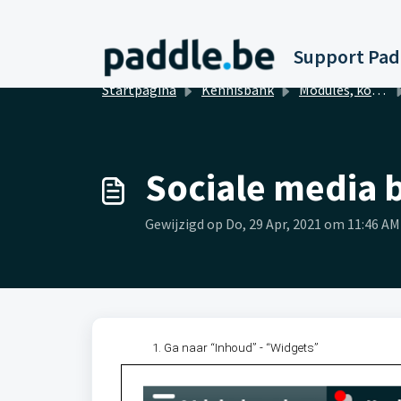
Doorgaan naar hoofdinhoud
Startpagina
Kennisbank
Modules, koppelingen en integraties
Sociale media 
Gewijzigd op Do, 29 Apr, 2021 om 11:46 AM
Ga naar “Inhoud” - “Widgets”