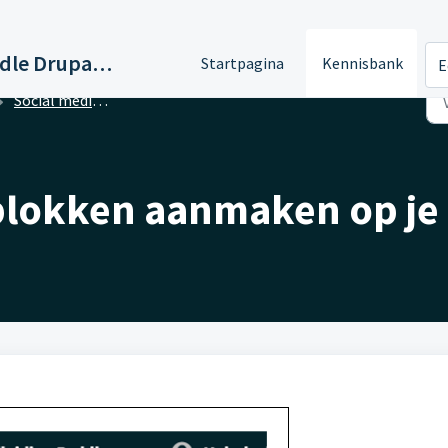
Support Paddle Drupal 11
Startpagina
Kennisbank
E
Social media - Volgknoppen (follow)
blokken aanmaken op je