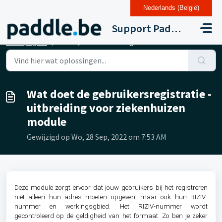
Nederlands (België)
Doorgaan naar hoofdinhoud
Support Paddle Drupal 11
Startpagina
...
Wat doet de gebruikersregistratie - uitbreiding voor ziek...
Wat doet de gebruikersregistratie -
uitbreiding voor ziekenhuizen
module
Gewijzigd op Wo, 28 Sep, 2022 om 7:53 AM
Deze module zorgt ervoor dat jouw gebruikers bij het registreren
niet alleen hun adres moeten opgeven, maar ook hun RIZIV-
nummer en werkingsgbied. Het RIZIV-nummer wordt
gecontroleerd op de geldigheid van het formaat. Zo ben je zeker