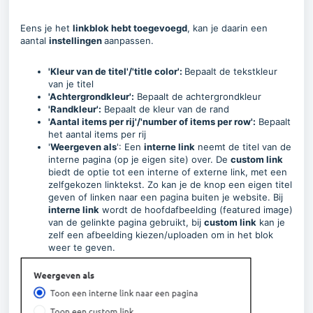
Eens je het
linkblok hebt toegevoegd
, kan je daarin een
aantal
instellingen
aanpassen.
'Kleur van de titel'/'title color':
Bepaalt de tekstkleur
van je titel
'Achtergrondkleur':
Bepaalt de achtergrondkleur
'Randkleur':
Bepaalt de kleur van de rand
'Aantal items per rij'/'number of items per row':
Bepaalt
het aantal items per rij
'
Weergeven als
': Een
interne link
neemt de titel van de
interne pagina (op je eigen site) over. De
custom link
biedt de optie tot een interne of externe link, met een
zelfgekozen linktekst. Zo kan je de knop een eigen titel
geven of linken naar een pagina buiten je website. Bij
interne link
wordt de hoofdafbeelding (featured image)
van de gelinkte pagina gebruikt, bij
custom link
kan je
zelf een afbeelding kiezen/uploaden om in het blok
weer te geven.