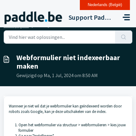
Nederlands (België)
Doorgaan naar hoofdinhoud
Support Paddle Drupal 11
Startpagina
...
Webformulier niet indexeerbaar maken
Webformulier niet indexeerbaar
maken
Gewijzigd op Ma, 1 Jul, 2024 om 8:50 AM
Wanneer je niet wil dat je webformulier kan geïndexeerd worden door
robots zoals Google, kan je deze uitschakelen van de index.
Open het webformulier via structuur > webformulieren > kies jouw
formulier
Ga naar "Instellingen"