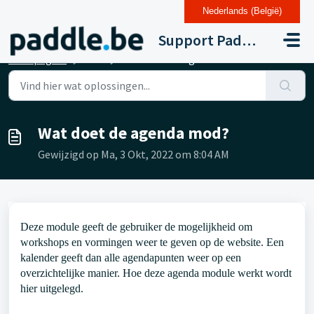
Nederlands (België)
Doorgaan naar hoofdinhoud
Support Paddle Drupal 11
Startpagina
...
Wat doet de agenda mod?
Wat doet de agenda mod?
Gewijzigd op Ma, 3 Okt, 2022 om 8:04 AM
Deze module geeft de gebruiker de mogelijkheid om
workshops en vormingen weer te geven op de website. Een
kalender geeft dan alle agendapunten weer op een
overzichtelijke manier. Hoe deze agenda module werkt wordt
hier uitgelegd.